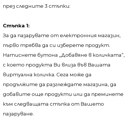
през следните 3 стъпки:
Стъпка 1:
За да пазарувате от електронния магазин,
първо трябва да си изберете продукт.
Натиснете бутона „Добавяне в количката“,
с което продукта Ви влиза във Вашата
виртуална количка. Сега може да
продължите да разглеждате магазина, да
добавите още продукти или да преминете
към следващата стъпка от Вашето
пазаруване.