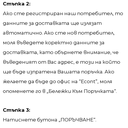
Стъпка 2:
Ако сте регистриран наш потребител, то
данните за доставката ще излязат
автоматично. Ако сте нов потребител,
моля въведете коректно данните за
доставката, като обърнете внимание, че
въведеният от Вас адрес, е този на който
ще бъде изпратена Вашата поръчка. Ако
желаете да бъде до офис на “Econt”, моля
опоменете го в „Бележки Към Поръчката“.
Стъпка 3:
Натиснете бутона „ПОРЪЧВАНЕ“.