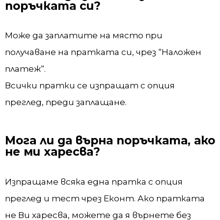
поръчката си?
Може да заплатите на място при
получаване на пратката си, чрез “Наложен
платеж“.
Всички пратки се изпращат с опция
преглед, преди заплащане.
Мога ли да върна поръчката, ако
не ми харесва?
Изпращаме всяка една пратка с опция
преглед и тест чрез Еконт. Ако пратката
не Ви харесва, можете да я върнете без