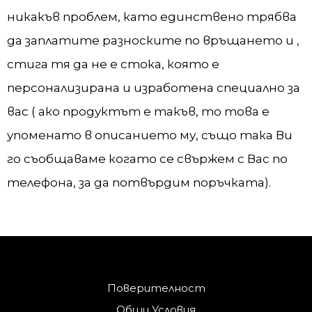
никакъв проблем, като единствено трябва
да заплатите разноските по връщането и ,
стига тя да не e стока, която е
персонализирана и изработена специално за
вас ( ако продуктът е такъв, то това е
упоменато в описанието му, също така Ви
го съобщаваме когато се свържем с Вас по
телефона, за да потвърдим поръчката).
Поверителност
Общи Условия