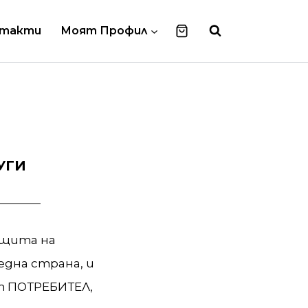
нтакти
Моят Профил
УГИ
защита на
една страна, и
ст ПОТРЕБИТЕЛ,