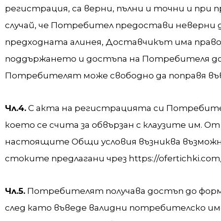
регистрация, са верни, пълни и точни и при 
случай, че Потребител предостави неверни д
предходната алинея, Доставчикът има право 
поддържането и достъпа на Потребителя до 
Потребителят може свободно да поправя въ
Чл.4.
С акта на регистрацията си Потребител
което се счита за обвързан с клаузите им. О
настоящите Общи условия възниква възможно
стоките предлагани чрез https://ofertichki.com/
Чл.5.
Потребителят получава достъп до формат
след като въведе валидни потребителско и