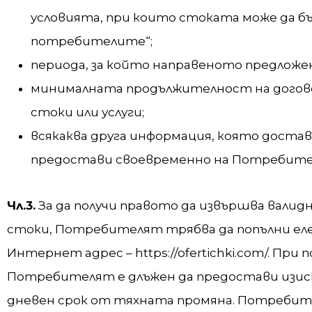
условията, при които стоката може да бъд
потребителите“;
периода, за който направеното предложен
минималната продължителност на договор
стоки или услуги;
всякаква друга информация, която достав
предостави своевременно на Потребител
Чл.3.
За да получи правото да извършва валидни 
стоки, Потребителят трябва да попълни ел
Интернет адрес – https://ofertichki.com/. Пр
Потребителят е длъжен да предостави изиску
дневен срок от тяхната промяна. Потребите