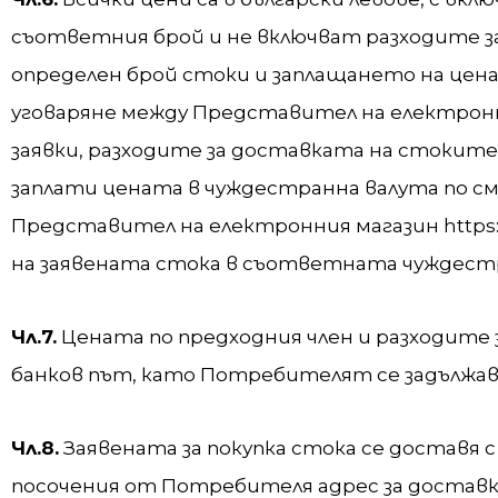
съответния брой и не включват разходите за
определен брой стоки и заплащането на цен
уговаряне между Представител на електрон
заявки, разходите за доставката на стокит
заплати цената в чуждестранна валута по см
Представител на електронния магазин https:/
на заявената стока в съответната чуждестр
Чл.7.
Цената по предходния член и разходите 
банков път, като Потребителят се задължава
Чл.8.
Заявената за покупка стока се доставя 
посочения от Потребителя адрес за доставк