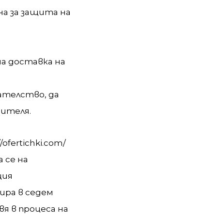
на за защита на
а доставка на
ателство, да
ителя.
ofertichki.com/
 се на
ция
ира в седем
я в процеса на