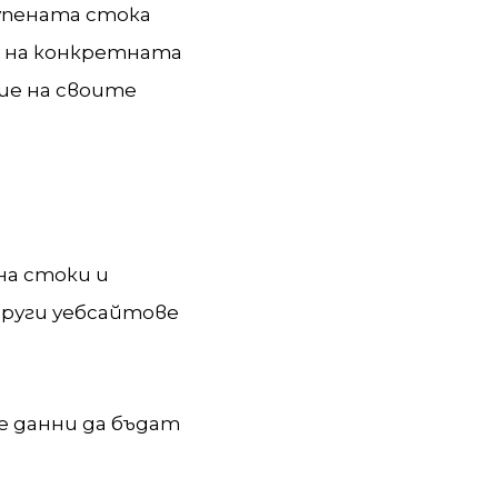
упената стока
а на конкретната
ние на своите
на стоки и
други уебсайтове
е данни да бъдат