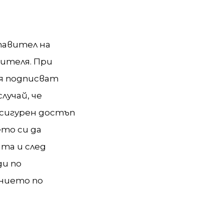
тавител на
ителя. При
я подписват
учай, че
осигурен достъп
ето си да
та и след
ди по
ението по