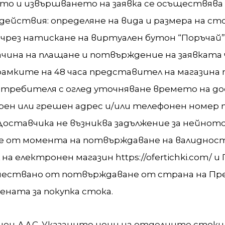
то и извършването на заявка се осъществява 
ействия: определяне на вида и размера на ст
чрез натискане на виртуален бутон “Поръчай”
ачина на плащане и потвърждение на заявката
рамките на 48 часа представител на магазина
требителя с оглед уточняване времето на до
ерен или грешен адрес и/или телефонен номер 
 Доставчика не възниква задължение за нейното
 от момента на потвърждаване на валидност
лектронен магазин https://ofertichki.com/ и
дшествано от потвърждаване от страна на П
ената за покупка стока.
лючен ДДС. Указаните цени на отделните стоки 