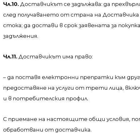
Чл.10.
Доставчикът се задължава: да прехвър
след получаването от страна на Доставчика
стока; да достави в срок заявената за покупк
задължения.
Чл.11.
Доставчикът има право:
– да поставя електронни препратки към дру
предоставяне на услуги от трети лица, вкл
и в потребителския профил.
С приемане на настоящите общи условия, по
обработвани от доставчика.