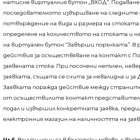
натисне виртуалния бутон „ВХОД“. Подаване
последователното извършване на следните д
потвърждение на вида и размера на стоката 
определяне на количеството на стоката и н
на виртуален бутон “Завърши поръчката”. В 
действия за осъществяване на контакт с По
заявената стока. При посочени непълен, нев
заявката, същата се счита за невалидна и за
Заявката поражда действие между страните
от осъществилите контакт представител на е
подал и извършил конкретната заявка, пре
електронния магазин на наличността на заяв
Чл.6.
Всички цени са в български левове, с вк