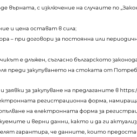
е върната, с изключение на случаите по „Зако
ие и цена остават в сила;
а – при договори за постоянна или периодичн
чикът е длъжен, съгласно българското законод
я преди закупуването на стоката от Потреб
заявки за закупуване на предлаганите в https://
ектронната регистрационна форма, намираща
и попълване на електронната форма за регистра
емите и верни данни, както и да ги актуализ
лят гарантира, че данните, които предостав