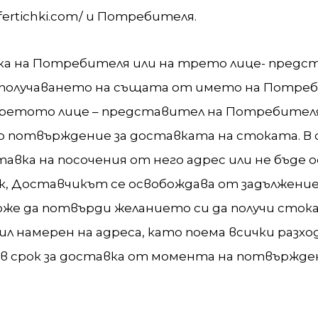
ertichki.com/ и Потребителя.
вка на Потребителя или на трето лице- предс
получаването на същата от името на Потреб
ретото лице – представител на Потребител
потвърждение за доставката на стоката. В сл
авка на посочения от него адрес или не бъде 
рок, Доставчикът се освобождава от задължени
е да потвърди желанието си да получи стока
бил намерен на адреса, като поема всички разхо
нов срок за доставка от момента на потвържд