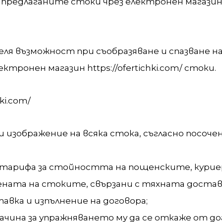
на предлаганите стоки чрез електронен магази
я възможност при съобразяване и спазване 
ктронен магазин https://ofertichki.com/ стоки.
ki.com/
 изображение на всяка стока, съгласно посоч
и тарифа за стойността на пощенските, кури
ната на стоките, свързани с тяхната достав
авка и изпълнение на договора;
чина за упражняването му да се откаже от до