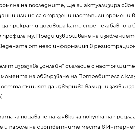
промяна на последните, ще ги актуализира сво
анни или не са отразени настъпили промени в
да прекрати договора като спре незабавно и 
профила му. Преди извършване на изявлениет
ведената от него информация в регистрацио
ят изразява „онлайн” съгласие с настоящите 
т момента на обвързване на Потребителя с кла
стта същият да извършва валидни заявки за 
.
а за подаване на заявки за покупка на предл
ме и парола на съответните места в Интерн