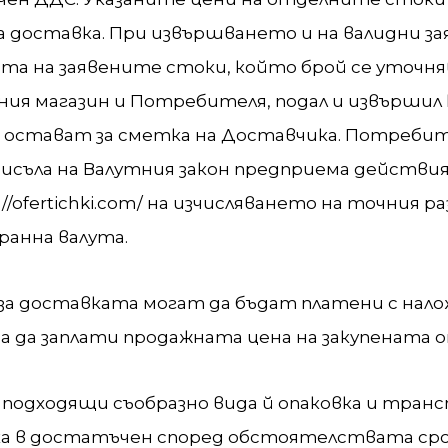
 доставка. При извършването и на валидни за
ата на заявените стоки, който брой се уточн
ния магазин и Потребителя, подал и извърши
е остават за сметка на Доставчика. Потребит
исъла на Валутния закон предприема действия 
/ofertichki.com/ на изчисляването на точния р
анна валута.
за доставката могат да бъдат платени с нал
 да заплати продажната цена на закупената о
с подходящи съобразно вида й опаковка и тран
а в достатъчен според обстоятелствата сро