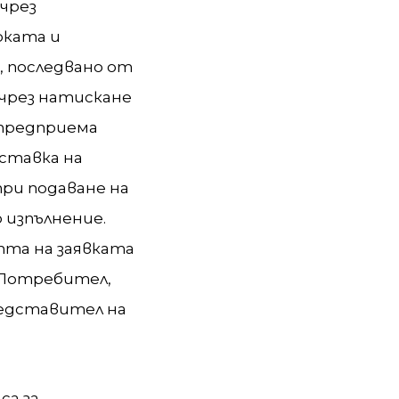
чрез
оката и
, последвано от
 чрез натискане
 предприема
ставка на
при подаване на
 изпълнение.
та на заявката
 Потребител,
редставител на
са за