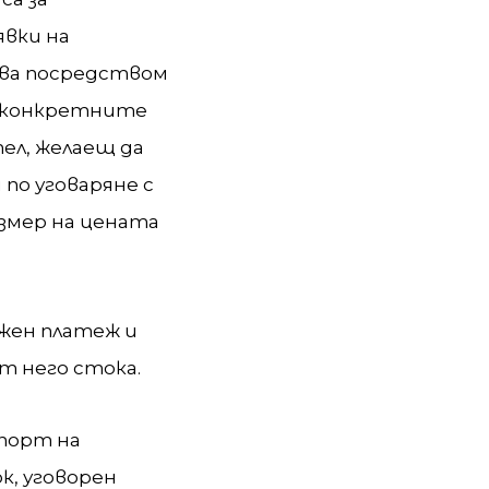
явки на
ява посредством
л конкретните
ел, желаещ да
по уговаряне с
азмер на цената
ожен платеж и
т него стокa.
спорт на
к, уговорен