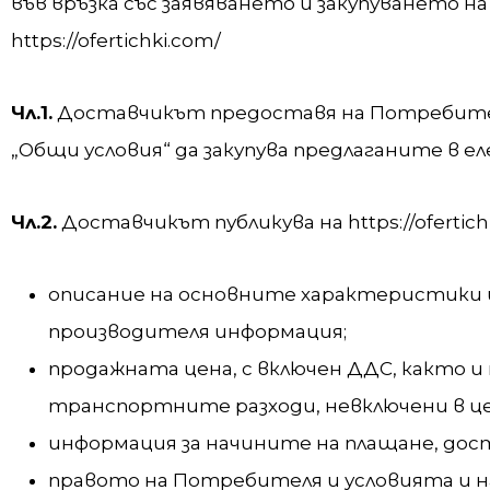
във връзка със заявяването и закупуването 
https://ofertichki.com/
Чл.1.
Доставчикът предоставя на Потребител
„Общи условия“ да закупува предлаганите в еле
Чл.2.
Доставчикът публикува на https://ofertich
описание на основните характеристики и
производителя информация;
продажната цена, с включен ДДС, както 
транспортните разходи, невключени в це
информация за начините на плащане, дост
правото на Потребителя и условията и на