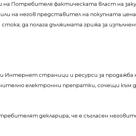
ли на Потребителя фактическата власт на зак
 или на негов представител на покупната цен
а стока; да полага дължимата грижа за изпълне
ги Интернет страници и ресурси за продажба 
ючително електронни препратки, сочещи към 
требителят декларира, че е съгласен неговит