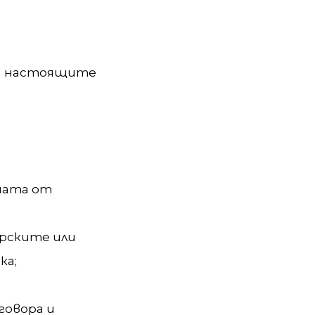
н
на настоящите
ената от
ерските или
ка;
говора и