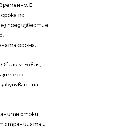
евременно. В
 срока по
без предизвестие
о,
нната форма.
Общи условия, с
узите на
закупуване на
аганите стоки
ет страницата и