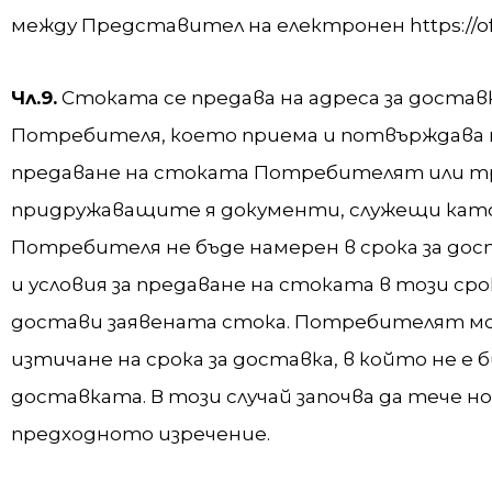
между Представител на електронен https://of
Чл.9.
Стоката се предава на адреса за доста
Потребителя, което приема и потвърждава 
предаване на стоката Потребителят или т
придружаващите я документи, служещи като 
Потребителя не бъде намерен в срока за дост
и условия за предаване на стоката в този с
достави заявената стока. Потребителят мож
изтичане на срока за доставка, в който не е 
доставката. В този случай започва да тече 
предходното изречение.